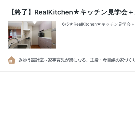
【終了】RealKitchen★キッチン見学会
6/5★RealKitchen★キッチ
みゆう設計室～家事育児が楽になる、主婦・母目線の家づく