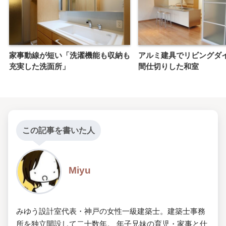
家事動線が短い「洗濯機能も収納も
アルミ建具でリビングダ
充実した洗面所」
間仕切りした和室
この記事を書いた人
Miyu
みゆう設計室代表・神戸の女性一級建築士。建築士事務
所を独立開設して二十数年。 年子兄妹の育児・家事と仕